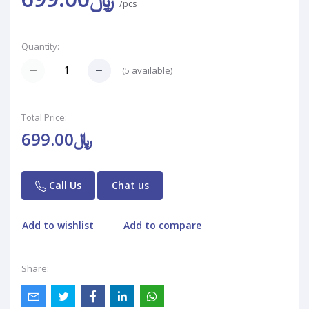
/pcs
Quantity:
(
5
available)
Total Price:
﷼699.00
Call Us
Chat us
Add to wishlist
Add to compare
Share: