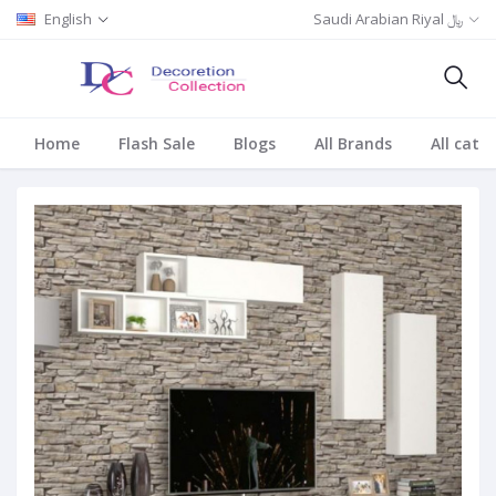
Saudi Arabian Riyal ﷼
English
Home
Flash Sale
Blogs
All Brands
All cate