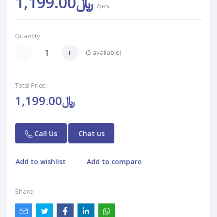
﷼1,199.00
/pcs
Quantity:
(
5
available)
Total Price:
﷼1,199.00
Call Us
Chat us
Add to wishlist
Add to compare
Share: