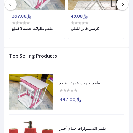
﷼49.00
﷼397.00
ية
كرسي قابل للطي
طقم طاولات خدمة 3 قطع
Top Selling Products
طقم طاولات خدمة 3 قطع
﷼397.00
طقم اكسسوارات حمام أحمر