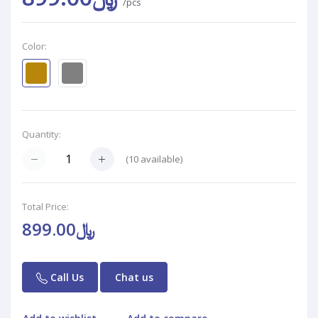
/pcs
Color:
Quantity:
(
10
available)
Total Price:
﷼899.00
Call Us
Chat us