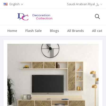
Saudi Arabian Riyal ﷼
English
Home
Flash Sale
Blogs
All Brands
All cate