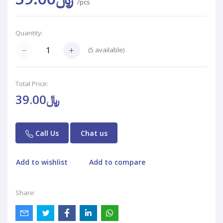
/pcs
Quantity:
(
5
available)
Total Price:
﷼39.00
Call Us
Chat us
Add to wishlist
Add to compare
Share: