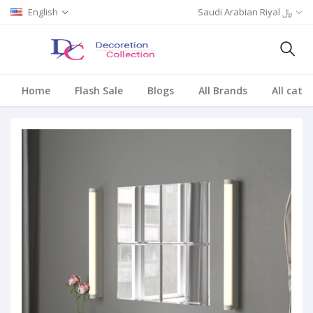
Saudi Arabian Riyal ﷼
English
Home
Flash Sale
Blogs
All Brands
All cate